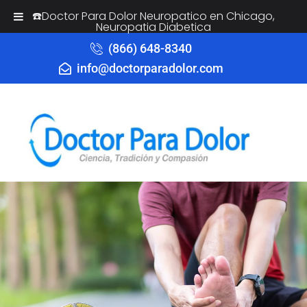
☎️Doctor Para Dolor Neuropatico en Chicago,
Neuropatia Diabetica
(866) 648-8340
info@doctorparadolor.com