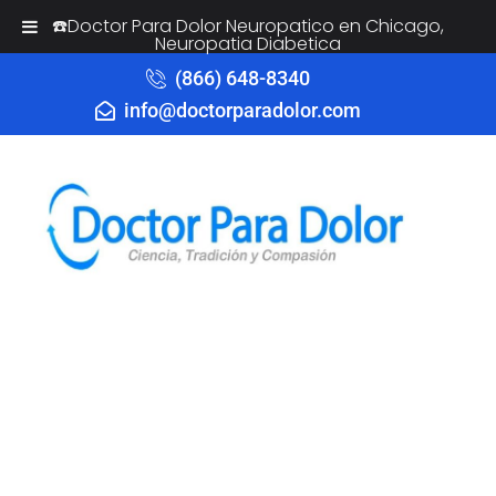
☎️Doctor Para Dolor Neuropatico en Chicago,
Neuropatia Diabetica
(866) 648-8340
info@doctorparadolor.com