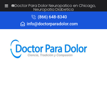
☎️Doctor Para Dolor Neuropatico en Chicago,
Neuropatia Diabetica
(866) 648-8340
info@doctorparadolor.com