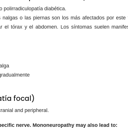
polirradiculopatía diabética.
as nalgas o las piernas son los más afectados por este
ar el tórax y el abdomen. Los síntomas suelen manif
nalga
gradualmente
tía focal)
anial and peripheral.
ecific nerve. Mononeuropathy may also lead to: