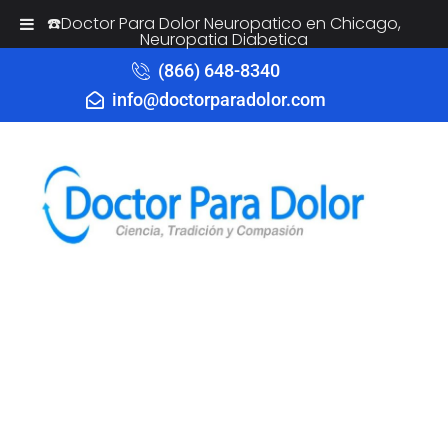
☎️Doctor Para Dolor Neuropatico en Chicago,
Neuropatia Diabetica
(866) 648-8340
info@doctorparadolor.com